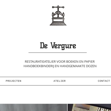
aktedozen, handmade
atiemap,presentation
dgemaakt fotoalbum,
walbum, gastenboeken,
Hasselt, Limburg,
 papierrestauratie,
restauratie des livres
lamshell box,
ure, aquarel, pastel,
De Vergure
RESTAURATIEATELIER VOOR BOEKEN EN PAPIER
HANDBOEKBINDERIJ EN HANDGEMAAKTE DOZEN
PROJECTEN
ATELIER
CONTACT
iodozen, boekbinden, boekrestauratie, portfoliodoos, boîte de présentation, presentation box,restauratie boeken, 