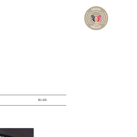
papierrestauratie
boekbinden
hasselt
boekrestauratie
Limburg
Vergure
BLOG
restoration livres,